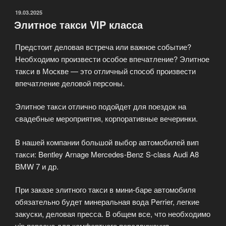
ОПУБЛИКОВАНО
19.03.2025
Элитное такси VIP класса
Предстоит деловая встреча или важное событие?
Необходимо произвести особое впечатление? Элитное
такси в Москве — это отличный способ произвести
впечатление деловой персоны.
Элитное такси отлично подойдет для поездок на
свадебные мероприятия, корпоративные вечеринки.
В нашей компании большой выбор автомобилей вип
такси: Bentley Arnage Mercedes-Benz S-class Audi A8
BMW 7 и др.
При заказе элитного такси в мини-баре автомобиля
обязательно будет минеральная вода Perrier, легкие
закуски, деловая пресса. В общем все, что необходимо
vip персоне для комфортного передвижения.