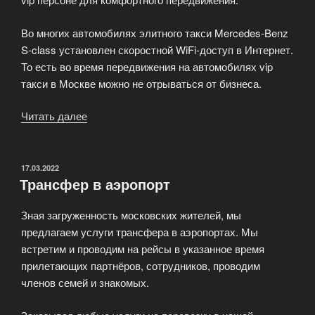
Во многих автомобилях элитного такси Mercedes-Benz
S-class установлен скоростной WiFi-доступ в Интернет.
То есть во время передвижения на автомобилях vip
такси в Москве можно не отрываться от бизнеса.
Читать далее
«Элитное
такси
VIP
класса»
ОПУБЛИКОВАНО
17.03.2022
Трансфер в аэропорт
Зная загруженность московских жителей, мы
предлагаем услуги трансфера в аэропортах. Мы
встретим и проводим на рейсы в указанное время
прилетающих партнёров, сотрудников, проводим
членов семей и знакомых.