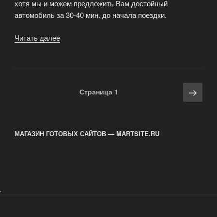
хотя мы и можем предложить Вам достойный
автомобиль за 30-40 мин. до начала поездки.
Читать далее
«Персональный
водитель»
Навигация
Сле
Страница
1
по
стра
записям
МАГАЗИН ГОТОВЫХ САЙТОВ — MARTSITE.RU
.