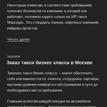
Некоторым клиентам, в соответствии требованиям
политики безопасности компании, в которой они
работают, положено ездить только на VIP такси
Мерседес. Это стандарты банков, нефтяных компаний,
райдеры артистов.
Читать далее
«Услуги
ВИП
трансфера
в
ОПУБЛИКОВАНО
19.05.2016
Заказ такси бизнес класса в Москве
Москве»
Заказать такси бизнес класса – значит обеспечить
себя или важного гостя, клиента, сотрудника, партнёра
высоким уровнем комфорта и обслуживания в пути до
необходимого места пребывания.
Главным аспектом каждой поездки на автомобиле
является безопасность. Автопроизводители уделяют