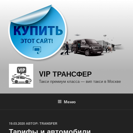
Перейти
к
содержимому
VIP ТРАНСФЕР
Такси премиум класса — вип такси в Москве
Меню
ОПУБЛИКОВАНО
19.03.2020
АВТОР:
TRANSFER
Тарифы и автомобили