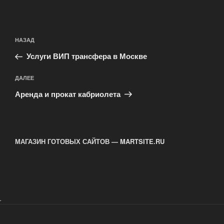
Навигация
Предыдущая
НАЗАД
по
запись:
записям
Услуги ВИП трансфера в Москве
Следующая
ДАЛЕЕ
запись
Аренда и прокат кабриолета
МАГАЗИН ГОТОВЫХ САЙТОВ — MARTSITE.RU
.