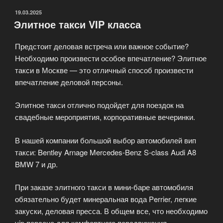
ОПУБЛИКОВАНО
19.03.2025
Элитное такси VIP класса
Предстоит деловая встреча или важное событие?
Необходимо произвести особое впечатление? Элитное
такси в Москве — это отличный способ произвести
впечатление деловой персоны.
Элитное такси отлично подойдет для поездок на
свадебные мероприятия, корпоративные вечеринки.
В нашей компании большой выбор автомобилей вип
такси: Bentley Arnage Mercedes-Benz S-class Audi A8
BMW 7 и др.
При заказе элитного такси в мини-баре автомобиля
обязательно будет минеральная вода Perrier, легкие
закуски, деловая пресса. В общем все, что необходимо
vip персоне для комфортного передвижения.