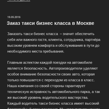
ВИП
трансфера
в
ОПУБЛИКОВАНО
19.05.2016
Заказ такси бизнес класса в Москве
Москве»
Заказать такси бизнес класса – значит обеспечить
себя или важного гостя, клиента, сотрудника, партнёра
высоким уровнем комфорта и обслуживания в пути до
необходимого места пребывания.
Главным аспектом каждой поездки на автомобиле
является безопасность. Автопроизводители уделяют
особое внимание безопасности своих авто, которая
только повышается с переходом из класса в класс.
Наша компания со своей стороны гарантирует
техническую исправность автомобильного парка, а так
же высокий уровень водительского мастерства.
Каждый водитель такси бизнес класса имеет высокий
безаварийный стаж вождения. Мы гарантируем нашим