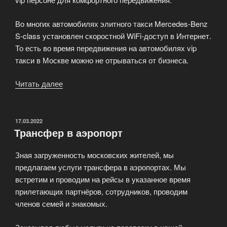
Во многих автомобилях элитного такси Mercedes-Benz
S-class установлен скоростной WiFi-доступ в Интернет.
То есть во время передвижения на автомобилях vip
такси в Москве можно не отрываться от бизнеса.
Читать далее
«Элитное
такси
VIP
класса»
ОПУБЛИКОВАНО
17.03.2022
Трансфер в аэропорт
Зная загруженность московских жителей, мы
предлагаем услуги трансфера в аэропортах. Мы
встретим и проводим на рейсы в указанное время
прилетающих партнёров, сотрудников, проводим
членов семей и знакомых.