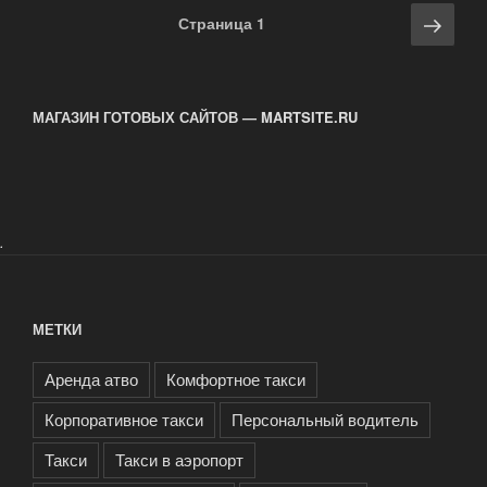
Навигация
Сле
Страница
1
по
стра
записям
МАГАЗИН ГОТОВЫХ САЙТОВ — MARTSITE.RU
.
МЕТКИ
Аренда атво
Комфортное такси
Корпоративное такси
Персональный водитель
Такси
Такси в аэропорт