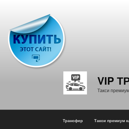
Перейти
к
содержимому
VIP 
Такси премиум
Трансфер
Такси премиум к